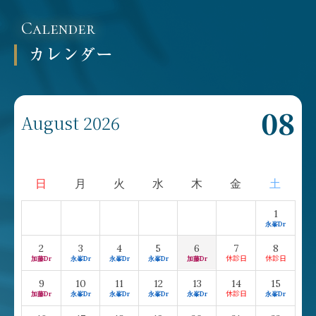
Calender
カレンダー
08
August 2026
日
月
火
水
木
金
土
1
永峯Dr
2
3
4
5
6
7
8
加藤Dr
永峯Dr
永峯Dr
永峯Dr
加藤Dr
9
10
11
12
13
14
15
加藤Dr
永峯Dr
永峯Dr
永峯Dr
永峯Dr
永峯Dr