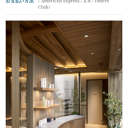
お支払い方法
/ American Express / JCB / Diners
Club）