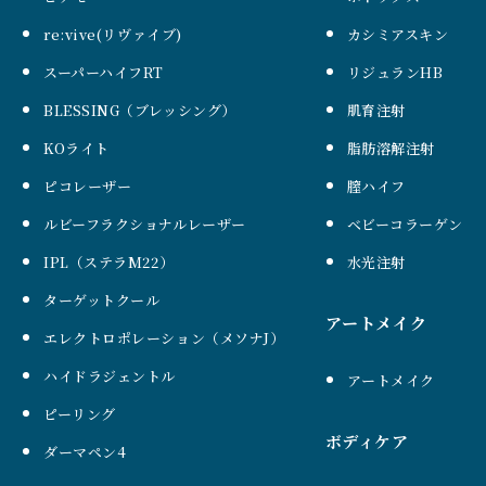
re:vive(リヴァイブ)
カシミアスキン
スーパーハイフRT
リジュランHB
BLESSING（ブレッシング）
肌育注射
KOライト
脂肪溶解注射
ピコレーザー
膣ハイフ
ルビーフラクショナルレーザー
ベビーコラーゲン
IPL（ステラM22）
水光注射
ターゲットクール
アートメイク
エレクトロポレーション（メソナJ）
ハイドラジェントル
アートメイク
ピーリング
ボディケア
ダーマペン4