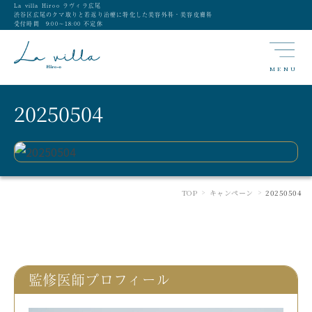
La villa Hiroo ラヴィラ広尾
渋谷区広尾のクマ取りと若返り治療に特化した美容外科・美容皮膚科
受付時間 9:00〜18:00 不定休
MENU
20250504
TOP
キャンペーン
20250504
>
>
監修医師プロフィール