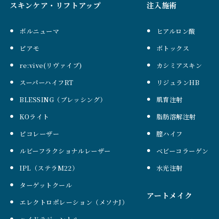
スキンケア・リフトアップ
注入施術
ボルニューマ
ヒアルロン酸
ピアモ
ボトックス
re:vive(リヴァイブ)
カシミアスキン
スーパーハイフRT
リジュランHB
BLESSING（ブレッシング）
肌育注射
KOライト
脂肪溶解注射
ピコレーザー
膣ハイフ
ルビーフラクショナルレーザー
ベビーコラーゲン
IPL（ステラM22）
水光注射
ターゲットクール
アートメイク
エレクトロポレーション（メソナJ）