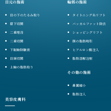
目元の施術
輪郭の施術
目の下のたるみ取り
タイトニング糸リフト
眉下切開
バッカルファット除去
二重埋没
ショッピングリフト
二重切開
顔の脂肪吸引
下眼瞼除皺術
ヒアルロン酸注入
目頭切開
脂肪溶解注射
上瞼の脂肪取り
その他の施術
鼻翼縮小
脂肪注入
美容皮膚科