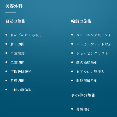
美容外科
目元の施術
輪郭の施術
目の下のたるみ取り
タイトニング糸リフト
眉下切開
バッカルファット除去
二重埋没
ショッピングリフト
二重切開
顔の脂肪吸引
下眼瞼除皺術
ヒアルロン酸注入
目頭切開
脂肪溶解注射
上瞼の脂肪取り
その他の施術
鼻翼縮小