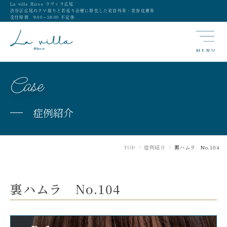
La villa Hiroo ラヴィラ広尾
渋谷区広尾のクマ取りと若返り治療に特化した美容外科・美容皮膚科
受付時間 9:00〜18:00 不定休
MENU
Case
症例紹介
TOP
症例紹介
裏ハムラ No.104
>
>
裏ハムラ No.104