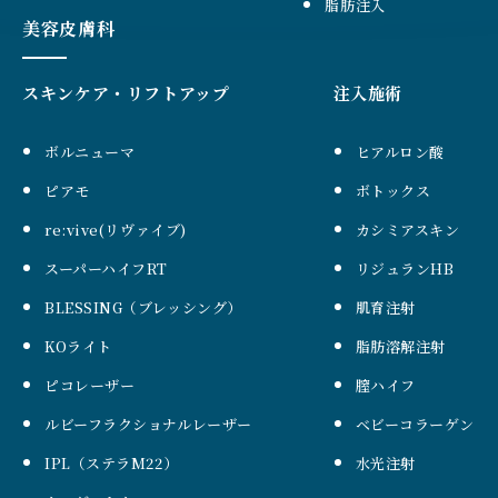
脂肪注入
美容皮膚科
スキンケア・リフトアップ
注入施術
ボルニューマ
ヒアルロン酸
ピアモ
ボトックス
re:vive(リヴァイブ)
カシミアスキン
スーパーハイフRT
リジュランHB
BLESSING（ブレッシング）
肌育注射
KOライト
脂肪溶解注射
ピコレーザー
膣ハイフ
ルビーフラクショナルレーザー
ベビーコラーゲン
IPL（ステラM22）
水光注射