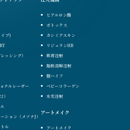
ヒアルロン酸
ボトックス
ァイブ)
カシミアスキン
RT
リジュランHB
（ブレッシング）
肌育注射
脂肪溶解注射
膣ハイフ
ショナルレーザー
ベビーコラーゲン
22）
水光注射
ール
アートメイク
ーション（メソナJ）
ントル
アートメイク