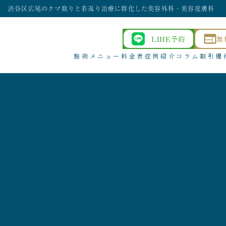
渋谷区広尾のクマ取りと若返り治療に特化した美容外科・美容皮膚科
LINE予約
無
施術メニュー
料金表
症例紹介
コラム
割引優