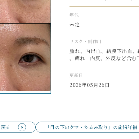
年代
未定
リスク・副作用
腫れ、内出血、結膜下出血、
、痺れ 内反、外反など含む
更新日
2026年05月26日
に戻る
「目の下のクマ・たるみ取り」の施術詳細