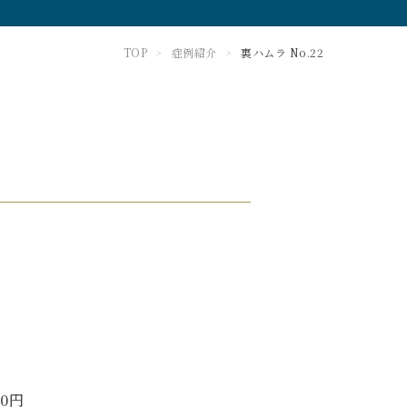
TOP
症例紹介
裏ハムラ No.22
>
>
00円