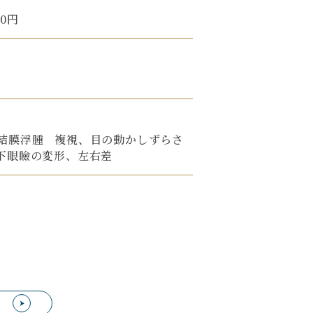
00円
結膜浮腫 複視、目の動かしずらさ
下眼瞼の変形、左右差