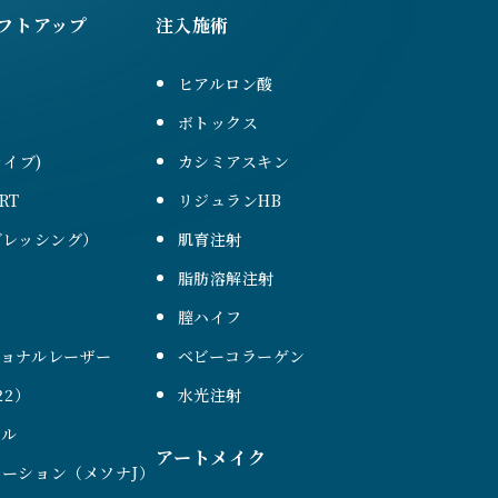
フトアップ
注入施術
ヒアルロン酸
ボトックス
ァイブ)
カシミアスキン
RT
リジュランHB
（ブレッシング）
肌育注射
脂肪溶解注射
膣ハイフ
ショナルレーザー
ベビーコラーゲン
22）
水光注射
ール
アートメイク
ーション（メソナJ）