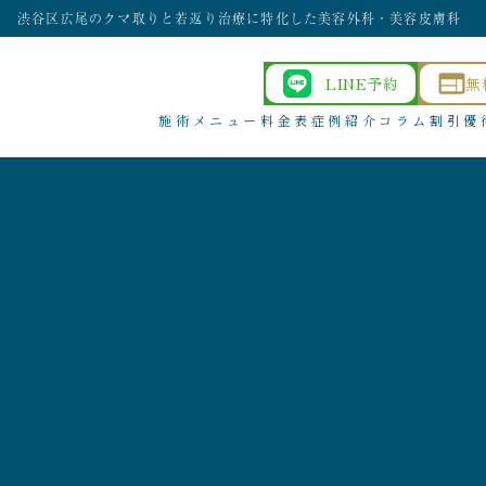
渋谷区広尾のクマ取りと若返り治療に特化した美容外科・美容皮膚科
LINE予約
無
施術メニュー
料金表
症例紹介
コラム
割引優