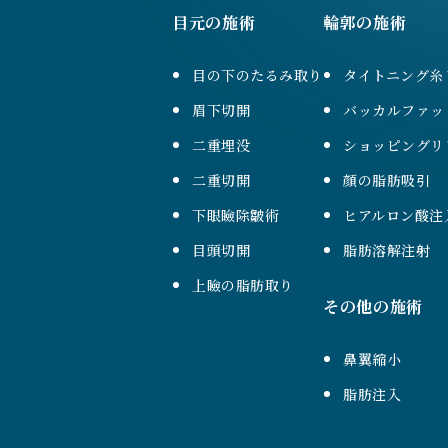
目元の施術
輪郭の施術
目の下のたるみ取り
タイトニング糸
眉下切開
バッカルファッ
二重埋没
ショッピングリ
二重切開
顔の脂肪吸引
下眼瞼除皺術
ヒアルロン酸注
目頭切開
脂肪溶解注射
上瞼の脂肪取り
その他の施術
鼻翼縮小
脂肪注入