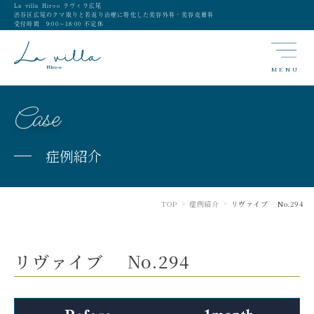
La villa Hiroo ラヴィラ広尾
渋谷区広尾のクマ取りと若返り治療に特化した美容外科・美容皮膚科
受付時間 9:00〜18:00 不定休
MENU
Case
症例紹介
TOP
症例紹介
リヴァイブ No.294
>
>
リヴァイブ No.294