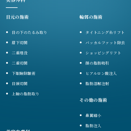
目元の施術
輪郭の施術
目の下のたるみ取り
タイトニング糸リフト
眉下切開
バッカルファット除去
二重埋没
ショッピングリフト
二重切開
顔の脂肪吸引
下眼瞼除皺術
ヒアルロン酸注入
目頭切開
脂肪溶解注射
上瞼の脂肪取り
その他の施術
鼻翼縮小
脂肪注入