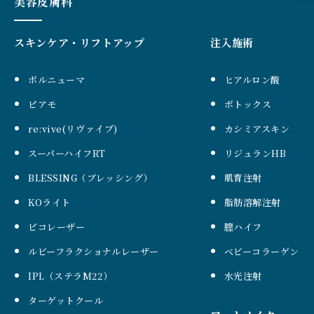
美容皮膚科
スキンケア・リフトアップ
注入施術
ボルニューマ
ヒアルロン酸
ピアモ
ボトックス
re:vive(リヴァイブ)
カシミアスキン
スーパーハイフRT
リジュランHB
BLESSING（ブレッシング）
肌育注射
KOライト
脂肪溶解注射
ピコレーザー
膣ハイフ
ルビーフラクショナルレーザー
ベビーコラーゲン
IPL（ステラM22）
水光注射
ターゲットクール