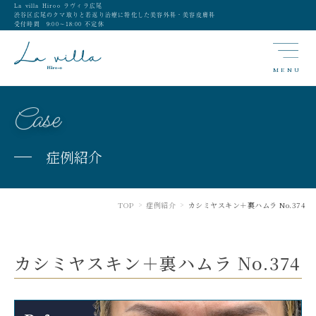
La villa Hiroo ラヴィラ広尾
渋谷区広尾のクマ取りと若返り治療に特化した美容外科・美容皮膚科
受付時間 9:00〜18:00 不定休
MENU
Case
症例紹介
TOP
症例紹介
カシミヤスキン＋裏ハムラ No.374
>
>
カシミヤスキン＋裏ハムラ No.374