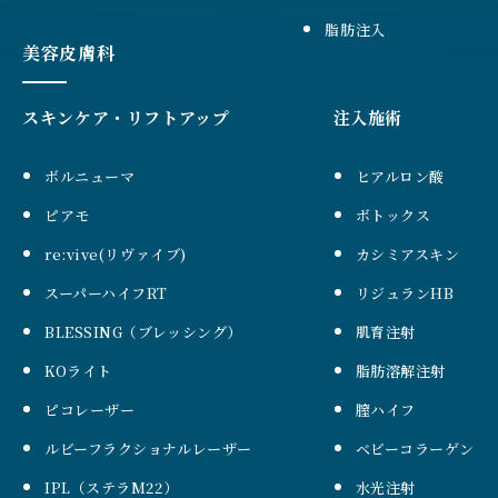
脂肪注入
美容皮膚科
スキンケア・リフトアップ
注入施術
ボルニューマ
ヒアルロン酸
ピアモ
ボトックス
re:vive(リヴァイブ)
カシミアスキン
スーパーハイフRT
リジュランHB
BLESSING（ブレッシング）
肌育注射
KOライト
脂肪溶解注射
ピコレーザー
膣ハイフ
ルビーフラクショナルレーザー
ベビーコラーゲン
IPL（ステラM22）
水光注射