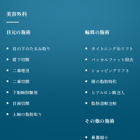
美容外科
目元の施術
輪郭の施術
目の下のたるみ取り
タイトニング糸リフト
眉下切開
バッカルファット除去
二重埋没
ショッピングリフト
二重切開
顔の脂肪吸引
下眼瞼除皺術
ヒアルロン酸注入
目頭切開
脂肪溶解注射
上瞼の脂肪取り
その他の施術
鼻翼縮小