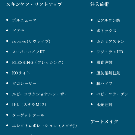
スキンケア・リフトアップ
注入施術
ボルニューマ
ヒアルロン酸
ピアモ
ボトックス
re:vive(リヴァイブ)
カシミアスキン
スーパーハイフRT
リジュランHB
BLESSING（ブレッシング）
肌育注射
KOライト
脂肪溶解注射
ピコレーザー
膣ハイフ
ルビーフラクショナルレーザー
ベビーコラーゲン
IPL（ステラM22）
水光注射
ターゲットクール
アートメイク
エレクトロポレーション（メソナJ）