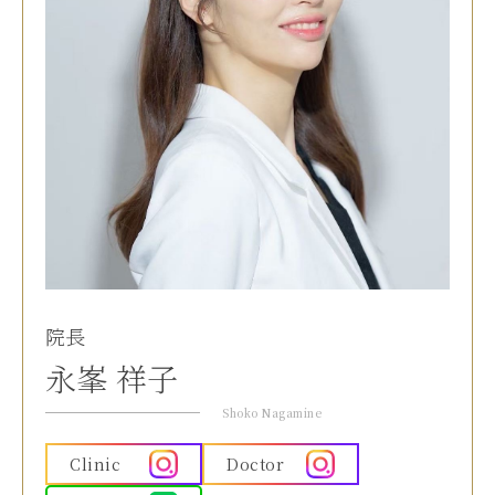
院長
永峯 祥子
Shoko Nagamine
Clinic
Doctor