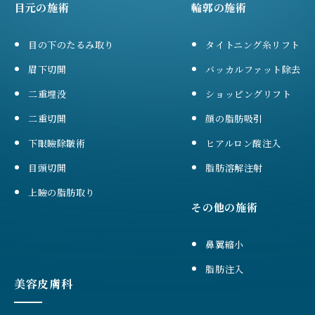
目元の施術
輪郭の施術
目の下のたるみ取り
タイトニング糸リフト
眉下切開
バッカルファット除去
二重埋没
ショッピングリフト
二重切開
顔の脂肪吸引
下眼瞼除皺術
ヒアルロン酸注入
目頭切開
脂肪溶解注射
上瞼の脂肪取り
その他の施術
鼻翼縮小
脂肪注入
美容皮膚科