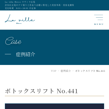
La villa Hiroo ラヴィラ広尾
渋谷区広尾のクマ取りと若返り治療に特化した美容外科・美容皮膚科
受付時間 9:00〜18:00 不定休
MENU
Case
症例紹介
TOP
症例紹介
ボトックスリフト No.441
>
>
ボトックスリフト No.441