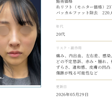
施術価格
糸リフト（モニター価格）237,6
バッカルファット除去 220,00
年代
20代
リスク・副作用
痛み、内出血、左右差、感染
どの不定愁訴、赤み・腫れ、
ずらさ、違和感、皮膚の凹凸
傷跡が残る可能性など
更新日
2026年05月29日