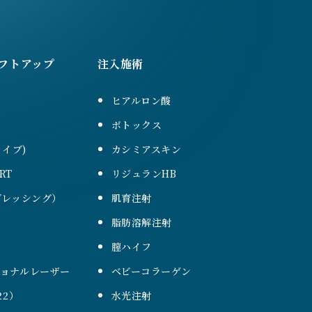
フトアップ
注入施術
ヒアルロン酸
ボトックス
ァイブ)
カシミアスキン
RT
リジュランHB
（ブレッシング）
肌育注射
脂肪溶解注射
膣ハイフ
ショナルレーザー
ベビーコラーゲン
22）
水光注射