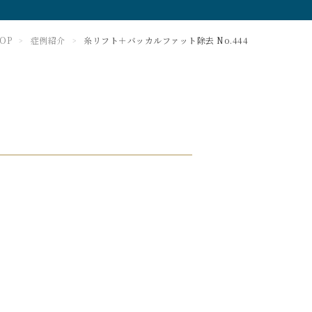
OP
症例紹介
糸リフト＋バッカルファット除去 No.444
>
>