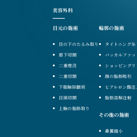
美容外科
目元の施術
輪郭の施術
目の下のたるみ取り
タイトニング糸
眉下切開
バッカルファッ
二重埋没
ショッピングリ
二重切開
顔の脂肪吸引
下眼瞼除皺術
ヒアルロン酸注
目頭切開
脂肪溶解注射
上瞼の脂肪取り
その他の施術
鼻翼縮小