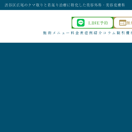
渋谷区広尾のクマ取りと若返り治療に特化した美容外科・美容皮膚科
LINE予約
無
施術メニュー
料金表
症例紹介
コラム
割引優