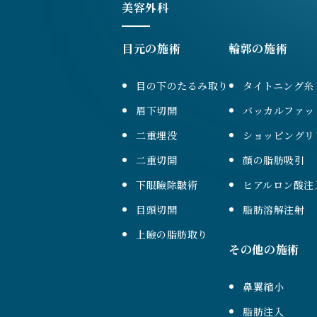
美容外科
目元の施術
輪郭の施術
目の下のたるみ取り
タイトニング糸
眉下切開
バッカルファッ
二重埋没
ショッピングリ
二重切開
顔の脂肪吸引
下眼瞼除皺術
ヒアルロン酸注
目頭切開
脂肪溶解注射
上瞼の脂肪取り
その他の施術
鼻翼縮小
脂肪注入