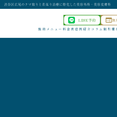
渋谷区広尾のクマ取りと若返り治療に特化した美容外科・美容皮膚科
LINE予約
無
施術メニュー
料金表
症例紹介
コラム
割引優