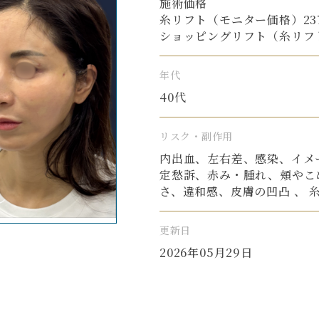
施術価格
糸リフト（モニター価格）237,6
ショッピングリフト（糸リフト併用
年代
40代
リスク・副作用
内出血、左右差、感染、イメ
定愁訴、赤み・腫れ、頬やこ
さ、違和感、皮膚の凹凸 、 
更新日
2026年05月29日