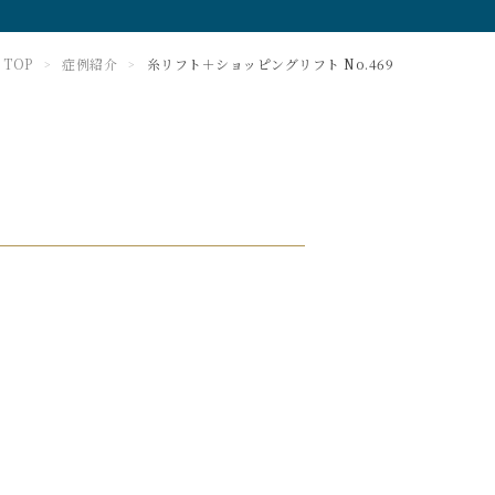
TOP
症例紹介
糸リフト＋ショッピングリフト No.469
>
>