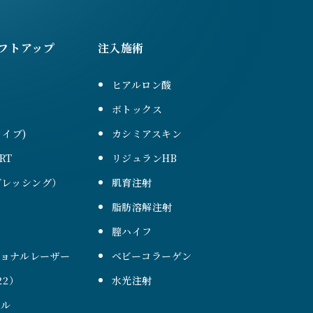
フトアップ
注入施術
ヒアルロン酸
ボトックス
ァイブ)
カシミアスキン
RT
リジュランHB
（ブレッシング）
肌育注射
脂肪溶解注射
膣ハイフ
ショナルレーザー
ベビーコラーゲン
22）
水光注射
ール