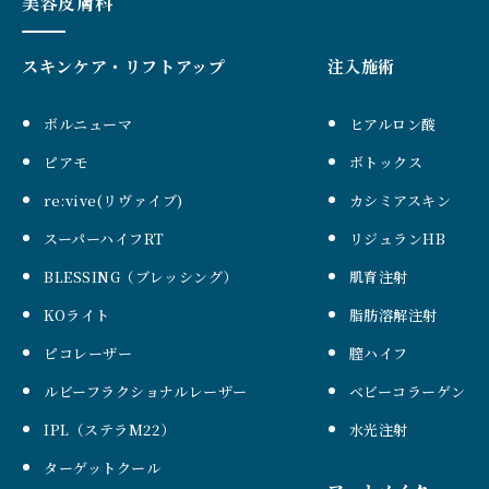
美容皮膚科
スキンケア・リフトアップ
注入施術
ボルニューマ
ヒアルロン酸
ピアモ
ボトックス
re:vive(リヴァイブ)
カシミアスキン
スーパーハイフRT
リジュランHB
BLESSING（ブレッシング）
肌育注射
KOライト
脂肪溶解注射
ピコレーザー
膣ハイフ
ルビーフラクショナルレーザー
ベビーコラーゲン
IPL（ステラM22）
水光注射
ターゲットクール