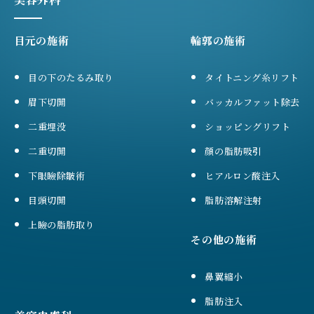
目元の施術
輪郭の施術
目の下のたるみ取り
タイトニング糸リフト
眉下切開
バッカルファット除去
二重埋没
ショッピングリフト
二重切開
顔の脂肪吸引
下眼瞼除皺術
ヒアルロン酸注入
目頭切開
脂肪溶解注射
上瞼の脂肪取り
その他の施術
鼻翼縮小
脂肪注入