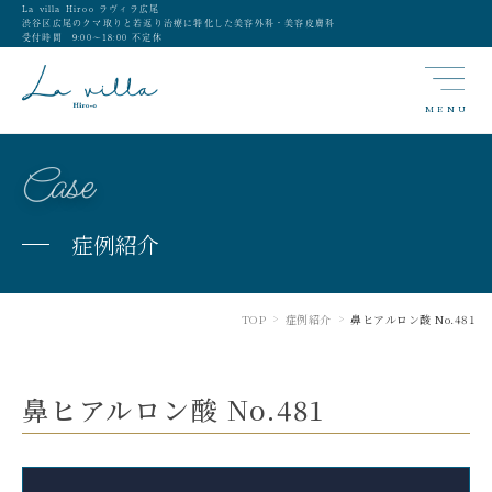
La villa Hiroo ラヴィラ広尾
渋谷区広尾のクマ取りと若返り治療に特化した美容外科・美容皮膚科
受付時間 9:00〜18:00 不定休
MENU
Case
症例紹介
TOP
症例紹介
鼻ヒアルロン酸 No.481
>
>
鼻ヒアルロン酸 No.481