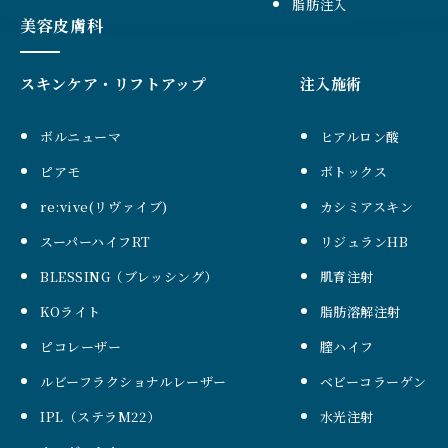
脂肪注入
美容皮膚科
スキンケア・リフトアップ
注入施術
ボルニューマ
ヒアルロン酸
ピアモ
ボトックス
re:vive(リヴァイブ)
カシミアスキン
スーパーハイフRT
リジュランHB
BLESSING（ブレッシング）
肌育注射
KOライト
脂肪溶解注射
ピコレーザー
膣ハイフ
ルビーフラクショナルレーザー
ベビーコラーゲン
IPL（ステラM22）
水光注射