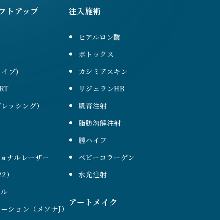
フトアップ
注入施術
ヒアルロン酸
ボトックス
ァイブ)
カシミアスキン
RT
リジュランHB
（ブレッシング）
肌育注射
脂肪溶解注射
膣ハイフ
ショナルレーザー
ベビーコラーゲン
22）
水光注射
ール
アートメイク
ーション（メソナJ）