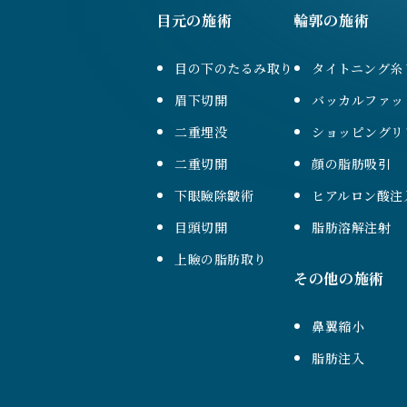
目元の施術
輪郭の施術
目の下のたるみ取り
タイトニング糸
眉下切開
バッカルファッ
二重埋没
ショッピングリ
二重切開
顔の脂肪吸引
下眼瞼除皺術
ヒアルロン酸注
目頭切開
脂肪溶解注射
上瞼の脂肪取り
その他の施術
鼻翼縮小
脂肪注入