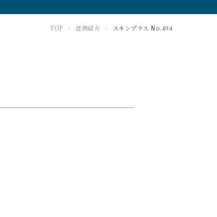
TOP
症例紹介
スキンプラス No.494
>
>