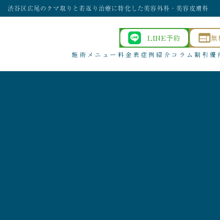
渋谷区広尾のクマ取りと若返り治療に特化した美容外科・美容皮膚科
LINE予約
無
施術メニュー
料金表
症例紹介
コラム
割引優