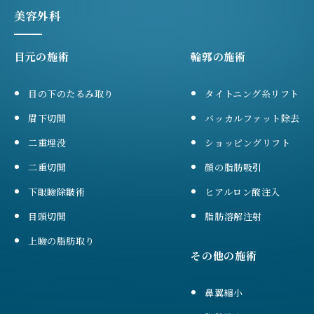
美容外科
目元の施術
輪郭の施術
目の下のたるみ取り
タイトニング糸リフト
眉下切開
バッカルファット除去
二重埋没
ショッピングリフト
二重切開
顔の脂肪吸引
下眼瞼除皺術
ヒアルロン酸注入
目頭切開
脂肪溶解注射
上瞼の脂肪取り
その他の施術
鼻翼縮小