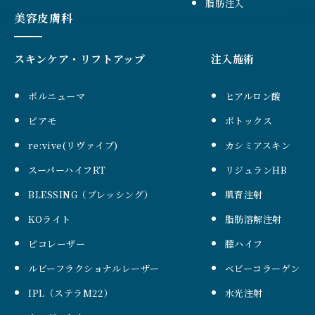
脂肪注入
美容皮膚科
スキンケア・リフトアップ
注入施術
ボルニューマ
ヒアルロン酸
ピアモ
ボトックス
re:vive(リヴァイブ)
カシミアスキン
スーパーハイフRT
リジュランHB
BLESSING（ブレッシング）
肌育注射
KOライト
脂肪溶解注射
ピコレーザー
膣ハイフ
ルビーフラクショナルレーザー
ベビーコラーゲン
IPL（ステラM22）
水光注射