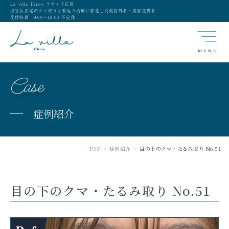
La villa Hiroo ラヴィラ広尾
渋谷区広尾のクマ取りと若返り治療に特化した美容外科・美容皮膚科
受付時間 9:00〜18:00 不定休
MENU
Case
症例紹介
TOP
症例紹介
目の下のクマ・たるみ取り No.51
>
>
目の下のクマ・たるみ取り No.51