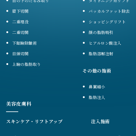
目の下のたるみ取り
タイトニング糸リフト
眉下切開
バッカルファット除去
二重埋没
ショッピングリフト
二重切開
顔の脂肪吸引
下眼瞼除皺術
ヒアルロン酸注入
目頭切開
脂肪溶解注射
上瞼の脂肪取り
その他の施術
鼻翼縮小
脂肪注入
美容皮膚科
スキンケア・リフトアップ
注入施術