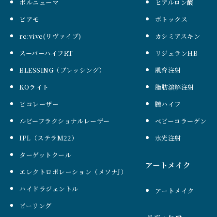
ボルニューマ
ヒアルロン酸
ピアモ
ボトックス
re:vive(リヴァイブ)
カシミアスキン
スーパーハイフRT
リジュランHB
BLESSING（ブレッシング）
肌育注射
KOライト
脂肪溶解注射
ピコレーザー
膣ハイフ
ルビーフラクショナルレーザー
ベビーコラーゲン
IPL（ステラM22）
水光注射
ターゲットクール
アートメイク
エレクトロポレーション（メソナJ）
ハイドラジェントル
アートメイク
ピーリング