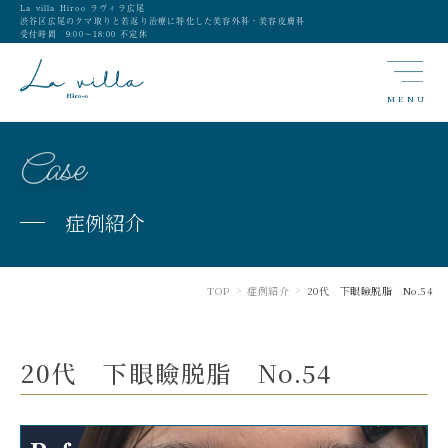
La villa Hiroo ラヴィラ広尾
渋谷区広尾のクマ取りと若返り治療に特化した美容外科・美容皮膚科
受付時間 9:00〜18:00 不定休
MENU
Case
症例紹介
TOP
症例紹介
20代 下眼瞼脱脂 No.54
>
>
20代 下眼瞼脱脂 No.54