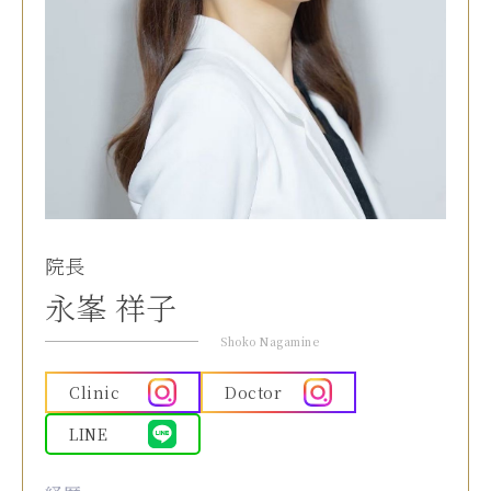
院長
永峯 祥子
Shoko Nagamine
Clinic
Doctor
LINE