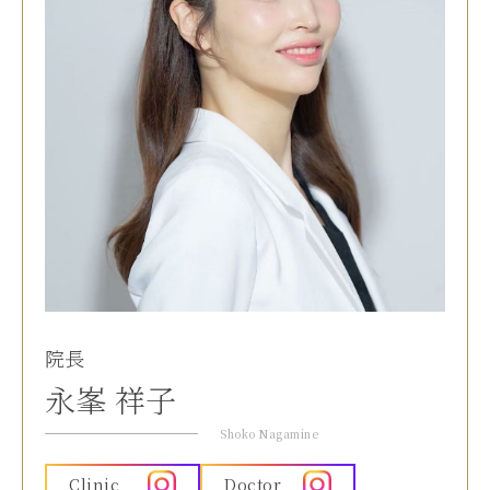
院長
永峯 祥子
Shoko Nagamine
Clinic
Doctor