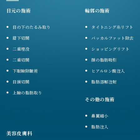
目元の施術
輪郭の施術
目の下のたるみ取り
タイトニング糸リフト
眉下切開
バッカルファット除去
二重埋没
ショッピングリフト
二重切開
顔の脂肪吸引
下眼瞼除皺術
ヒアルロン酸注入
目頭切開
脂肪溶解注射
上瞼の脂肪取り
その他の施術
鼻翼縮小
脂肪注入
美容皮膚科