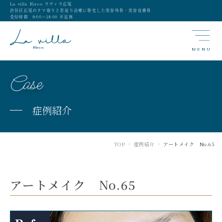
La villa Hiroo ラヴィラ広尾
渋谷区広尾のクマ取りと若返り治療に特化した美容外科・美容皮膚科
受付時間 9:00〜18:00 不定休
MENU
Case
症例紹介
TOP
症例紹介
アートメイク No.65
>
>
アートメイク No.65