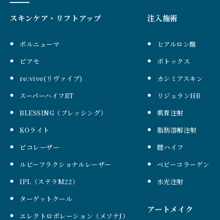
スキンケア・リフトアップ
注入施術
ボルニューマ
ヒアルロン酸
ピアモ
ボトックス
re:vive(リヴァイブ)
カシミアスキン
スーパーハイフRT
リジュランHB
BLESSING（ブレッシング）
肌育注射
KOライト
脂肪溶解注射
ピコレーザー
膣ハイフ
ルビーフラクショナルレーザー
ベビーコラーゲン
IPL（ステラM22）
水光注射
ターゲットクール
アートメイク
エレクトロポレーション（メソナJ）