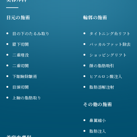
目元の施術
輪郭の施術
目の下のたるみ取り
タイトニング糸リフト
眉下切開
バッカルファット除去
二重埋没
ショッピングリフト
二重切開
顔の脂肪吸引
下眼瞼除皺術
ヒアルロン酸注入
目頭切開
脂肪溶解注射
上瞼の脂肪取り
その他の施術
鼻翼縮小
脂肪注入