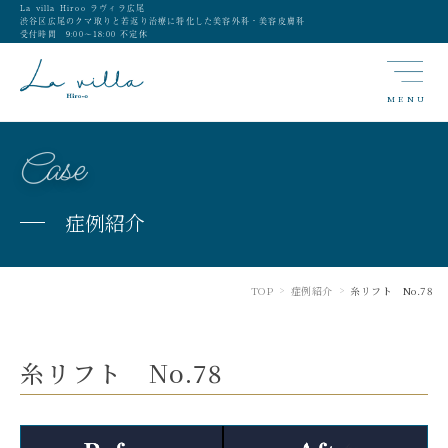
La villa Hiroo ラヴィラ広尾
渋谷区広尾のクマ取りと若返り治療に特化した美容外科・美容皮膚科
受付時間 9:00〜18:00 不定休
MENU
Case
症例紹介
TOP
症例紹介
糸リフト No.78
>
>
糸リフト No.78