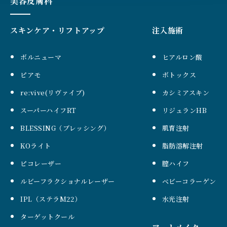
美容皮膚科
スキンケア・リフトアップ
注入施術
ボルニューマ
ヒアルロン酸
ピアモ
ボトックス
re:vive(リヴァイブ)
カシミアスキン
スーパーハイフRT
リジュランHB
BLESSING（ブレッシング）
肌育注射
KOライト
脂肪溶解注射
ピコレーザー
膣ハイフ
ルビーフラクショナルレーザー
ベビーコラーゲン
IPL（ステラM22）
水光注射
ターゲットクール