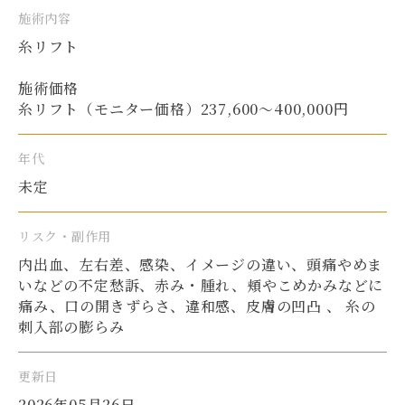
施術内容
糸リフト
施術価格
糸リフト（モニター価格）237,600〜400,000円
年代
未定
リスク・副作用
内出血、左右差、感染、イメージの違い、頭痛やめま
いなどの不定愁訴、赤み・腫れ、頬やこめかみなどに
痛み、口の開きずらさ、違和感、皮膚の凹凸 、 糸の
刺入部の膨らみ
更新日
2026年05月26日