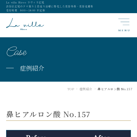
La villa Hiroo ラヴィラ広尾
渋谷区広尾のクマ取りと若返り治療に特化した美容外科・美容皮膚科
受付時間 9:00〜18:00 不定休
MENU
Case
症例紹介
TOP
症例紹介
鼻ヒアルロン酸 No.157
>
>
鼻ヒアルロン酸 No.157