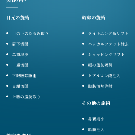
目元の施術
輪郭の施術
目の下のたるみ取り
タイトニング糸リフト
眉下切開
バッカルファット除去
二重埋没
ショッピングリフト
二重切開
顔の脂肪吸引
下眼瞼除皺術
ヒアルロン酸注入
目頭切開
脂肪溶解注射
上瞼の脂肪取り
その他の施術
鼻翼縮小
脂肪注入