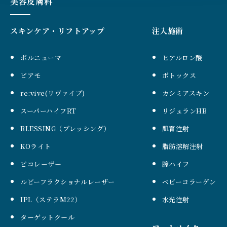
美容皮膚科
スキンケア・リフトアップ
注入施術
ボルニューマ
ヒアルロン酸
ピアモ
ボトックス
re:vive(リヴァイブ)
カシミアスキン
スーパーハイフRT
リジュランHB
BLESSING（ブレッシング）
肌育注射
KOライト
脂肪溶解注射
ピコレーザー
膣ハイフ
ルビーフラクショナルレーザー
ベビーコラーゲン
IPL（ステラM22）
水光注射
ターゲットクール