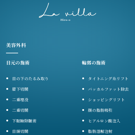
美容外科
目元の施術
輪郭の施術
目の下のたるみ取り
タイトニング糸リフト
眉下切開
バッカルファット除去
二重埋没
ショッピングリフト
二重切開
顔の脂肪吸引
下眼瞼除皺術
ヒアルロン酸注入
目頭切開
脂肪溶解注射