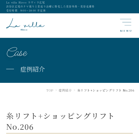
La villa Hiroo ラヴィラ広尾
渋谷区広尾のクマ取りと若返り治療に特化した美容外科・美容皮膚科
受付時間 9:00〜18:00 不定休
MENU
Case
症例紹介
TOP
症例紹介
糸リフト+ショッピングリフト No.206
>
>
糸リフト+ショッピングリフト
No.206