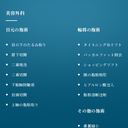
美容外科
目元の施術
輪郭の施術
目の下のたるみ取り
タイトニング糸リフト
眉下切開
バッカルファット除去
二重埋没
ショッピングリフト
二重切開
顔の脂肪吸引
下眼瞼除皺術
ヒアルロン酸注入
目頭切開
脂肪溶解注射
上瞼の脂肪取り
その他の施術
鼻翼縮小