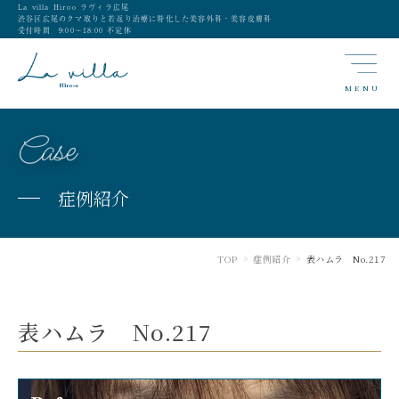
La villa Hiroo ラヴィラ広尾
渋谷区広尾のクマ取りと若返り治療に特化した美容外科・美容皮膚科
受付時間 9:00〜18:00 不定休
MENU
Case
症例紹介
TOP
症例紹介
表ハムラ No.217
>
>
表ハムラ No.217