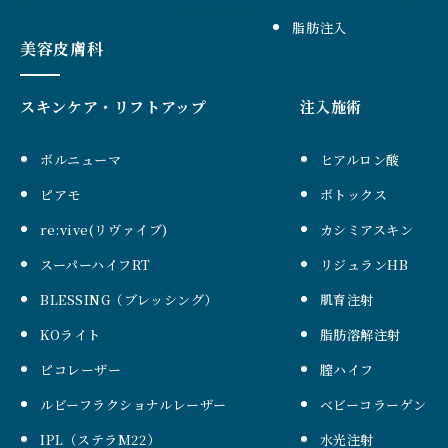
脂肪注入
美容皮膚科
スキンケア・リフトアップ
注入施術
ボルニューマ
ヒアルロン酸
ピアモ
ボトックス
re:vive(リヴァイブ)
カシミアスキン
スーパーハイフRT
リジュランHB
BLESSING（ブレッシング）
肌育注射
KOライト
脂肪溶解注射
ピコレーザー
膣ハイフ
ルビーフラクショナルレーザー
ベビーコラーゲン
IPL（ステラM22）
水光注射