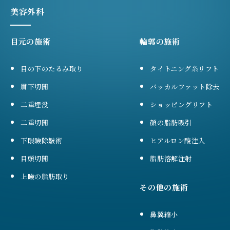
美容外科
目元の施術
輪郭の施術
目の下のたるみ取り
タイトニング糸リフト
眉下切開
バッカルファット除去
二重埋没
ショッピングリフト
二重切開
顔の脂肪吸引
下眼瞼除皺術
ヒアルロン酸注入
目頭切開
脂肪溶解注射
上瞼の脂肪取り
その他の施術
鼻翼縮小