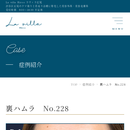
La villa Hiroo ラヴィラ広尾
渋谷区広尾のクマ取りと若返り治療に特化した美容外科・美容皮膚科
受付時間 9:00〜18:00 不定休
MENU
Case
症例紹介
TOP
症例紹介
裏ハムラ No.228
>
>
裏ハムラ No.228