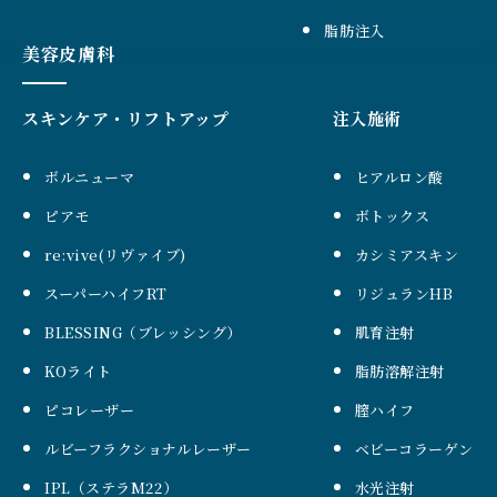
脂肪注入
美容皮膚科
スキンケア・リフトアップ
注入施術
ボルニューマ
ヒアルロン酸
ピアモ
ボトックス
re:vive(リヴァイブ)
カシミアスキン
スーパーハイフRT
リジュランHB
BLESSING（ブレッシング）
肌育注射
KOライト
脂肪溶解注射
ピコレーザー
膣ハイフ
ルビーフラクショナルレーザー
ベビーコラーゲン
IPL（ステラM22）
水光注射