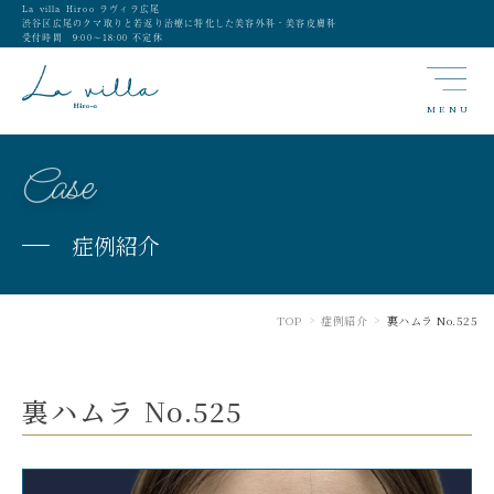
La villa Hiroo ラヴィラ広尾
渋谷区広尾のクマ取りと若返り治療に特化した美容外科・美容皮膚科
受付時間 9:00〜18:00 不定休
MENU
Case
症例紹介
TOP
症例紹介
裏ハムラ No.525
>
>
裏ハムラ No.525