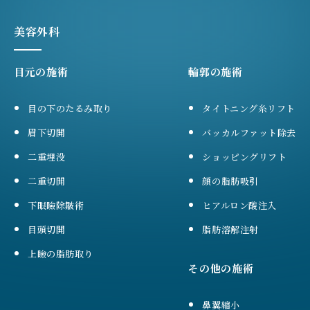
美容外科
目元の施術
輪郭の施術
目の下のたるみ取り
タイトニング糸リフト
眉下切開
バッカルファット除去
二重埋没
ショッピングリフト
二重切開
顔の脂肪吸引
下眼瞼除皺術
ヒアルロン酸注入
目頭切開
脂肪溶解注射
上瞼の脂肪取り
その他の施術
鼻翼縮小