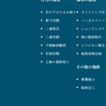
目の下のたるみ取り
タイトニング糸
眉下切開
バッカルファッ
二重埋没
ショッピングリ
二重切開
顔の脂肪吸引
下眼瞼除皺術
ヒアルロン酸注
目頭切開
脂肪溶解注射
上瞼の脂肪取り
その他の施術
鼻翼縮小
脂肪注入