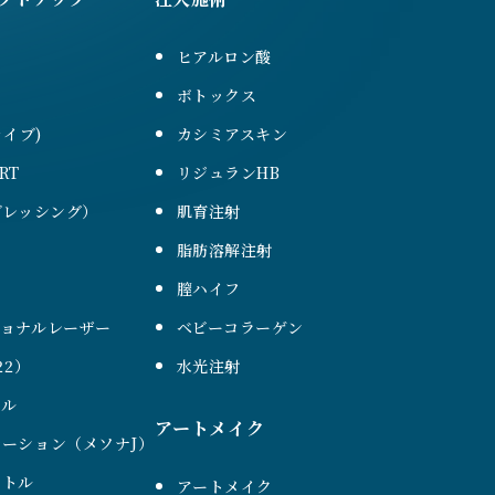
ヒアルロン酸
ボトックス
ァイブ)
カシミアスキン
RT
リジュランHB
（ブレッシング）
肌育注射
脂肪溶解注射
膣ハイフ
ショナルレーザー
ベビーコラーゲン
22）
水光注射
ール
アートメイク
ーション（メソナJ）
ントル
アートメイク