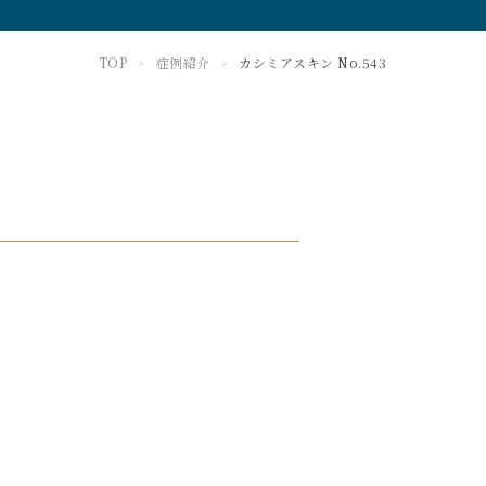
TOP
症例紹介
カシミアスキン No.543
>
>