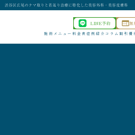
渋谷区広尾のクマ取りと若返り治療に特化した美容外科・美容皮膚科
LINE予約
無
施術メニュー
料金表
症例紹介
コラム
割引優