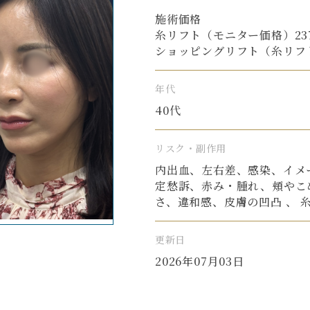
施術価格
糸リフト（モニター価格）237,6
ショッピングリフト（糸リフト併用
年代
40代
リスク・副作用
内出血、左右差、感染、イメ
定愁訴、赤み・腫れ、頬やこ
さ、違和感、皮膚の凹凸 、 
更新日
2026年07月03日