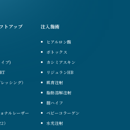
フトアップ
注入施術
ヒアルロン酸
ボトックス
ァイブ)
カシミアスキン
RT
リジュランHB
（ブレッシング）
肌育注射
脂肪溶解注射
膣ハイフ
ショナルレーザー
ベビーコラーゲン
22）
水光注射