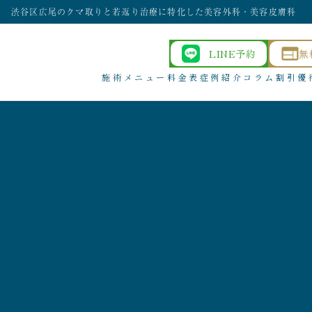
渋谷区広尾のクマ取りと若返り治療に特化した美容外科・美容皮膚科
LINE予約
無
施術メニュー
料金表
症例紹介
コラム
割引優