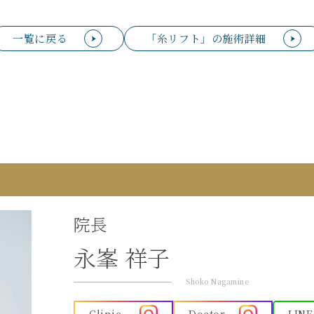
一覧に戻る
「糸リフト」の施術詳細
院長
永峯 祥子
Shoko Nagamine