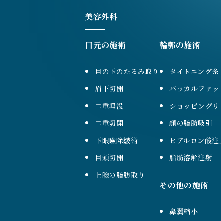
美容外科
目元の施術
輪郭の施術
目の下のたるみ取り
タイトニング糸
眉下切開
バッカルファッ
二重埋没
ショッピングリ
二重切開
顔の脂肪吸引
下眼瞼除皺術
ヒアルロン酸注
目頭切開
脂肪溶解注射
上瞼の脂肪取り
その他の施術
鼻翼縮小