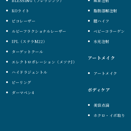
BLESSING（ブレッシング）
肌育注射
KOライト
脂肪溶解注射
ピコレーザー
膣ハイフ
ルビーフラクショナルレーザー
ベビーコラーゲン
IPL（ステラM22）
水光注射
ターゲットクール
アートメイク
エレクトロポレーション（メソナJ）
ハイドラジェントル
アートメイク
ピーリング
ボディケア
ダーマペン4
美容点滴
ホクロ・イボ取り