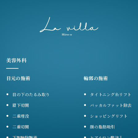
美容外科
目元の施術
輪郭の施術
目の下のたるみ取り
タイトニング糸リフト
眉下切開
バッカルファット除去
二重埋没
ショッピングリフト
二重切開
顔の脂肪吸引
下眼瞼除皺術
ヒアルロン酸注入