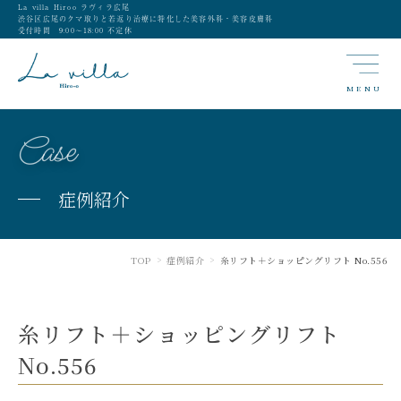
La villa Hiroo ラヴィラ広尾
渋谷区広尾のクマ取りと若返り治療に特化した美容外科・美容皮膚科
受付時間 9:00〜18:00 不定休
MENU
Case
症例紹介
TOP
症例紹介
糸リフト＋ショッピングリフト No.556
>
>
糸リフト＋ショッピングリフト
No.556