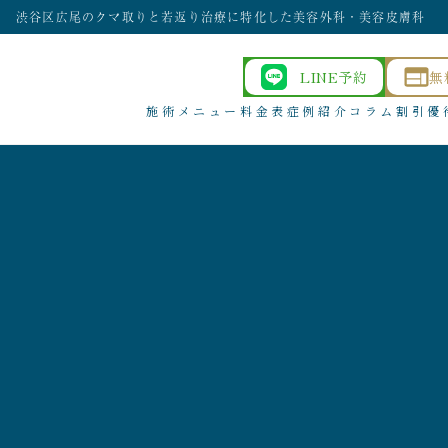
渋谷区広尾のクマ取りと若返り治療に特化した美容外科・美容皮膚科
LINE予約
無
施術メニュー
料金表
症例紹介
コラム
割引優