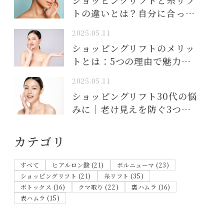
ショッピングリフトと糸リフ
トの違いとは？自分に合った
リフトアップ施術の選び方を
2025.05.11
徹底解説
ショッピングリフトのメリッ
トとは：5つの理由で魅力的
な若返り法
2025.05.11
ショッピングリフト30代の悩
みに｜老け見えを防ぐ3つの
対策
カテゴリ
すべて
ヒアルロン酸 (21)
ボルニューマ (23)
ショッピングリフト (21)
糸リフト (35)
ボトックス (16)
クマ取り (22)
裏ハムラ (16)
表ハムラ (15)