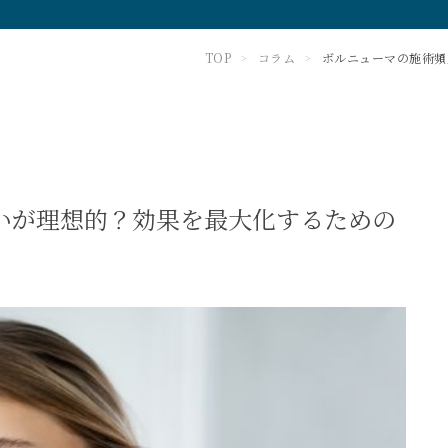
TOP
コラム
ボルニューマの施術頻
>
>
いが理想的？効果を最大化するための