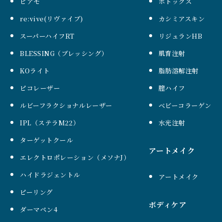
ピアモ
ボトックス
re:vive(リヴァイブ)
カシミアスキン
スーパーハイフRT
リジュランHB
BLESSING（ブレッシング）
肌育注射
KOライト
脂肪溶解注射
ピコレーザー
膣ハイフ
ルビーフラクショナルレーザー
ベビーコラーゲン
IPL（ステラM22）
水光注射
ターゲットクール
アートメイク
エレクトロポレーション（メソナJ）
ハイドラジェントル
アートメイク
ピーリング
ボディケア
ダーマペン4