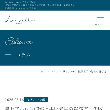
La villa Hiroo ラヴィラ広尾
渋谷区広尾のクマ取りと若返り治療に特化した美容外科・美容皮膚科
受付時間 9:00〜18:00 不定休
MENU
Column
コラム
TOP
コラム
鼻ヒアルロン酸が上手い先生の選び方
>
>
2026.03.16
ヒアルロン酸
鼻ヒアルロン酸が上手い先生の選び方｜失敗