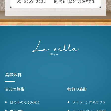
03-6459-3433
受付時間 9:00〜18:00 不定休
美容外科
目元の施術
輪郭の施術
目の下のたるみ取り
タイトニング糸リフト
眉下切開
バッカルファット除去