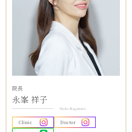
院長
永峯 祥子
Shoko Nagamine
Clinic
Doctor