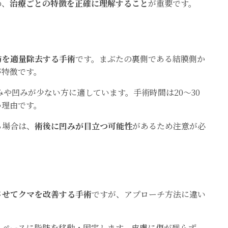
め、
治療ごとの特徴を正確に理解すること
が重要です。
肪を適量除去する手術
です。まぶたの裏側である結膜側か
が特徴です。
みや凹みが少ない方に適しています。手術時間は20〜30
い理由です。
る場合は、
術後に凹みが目立つ可能性
があるため注意が必
させてクマを改善する手術
ですが、アプローチ方法に違い
スペースに脂肪を移動・固定します。皮膚に傷が残らず、