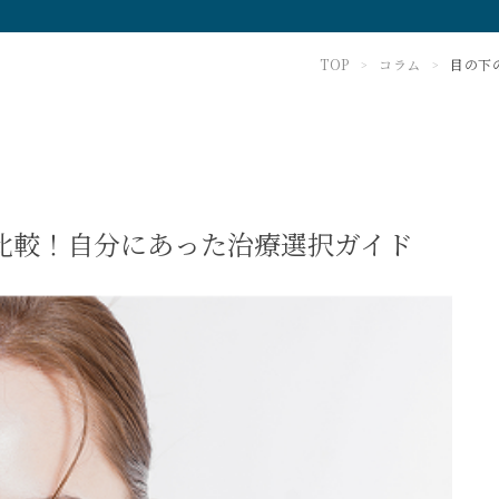
TOP
コラム
目の下
>
>
比較！自分にあった治療選択ガイド