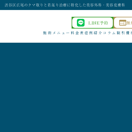
渋谷区広尾のクマ取りと若返り治療に特化した美容外科・美容皮膚科
LINE予約
無
施術メニュー
料金表
症例紹介
コラム
割引優