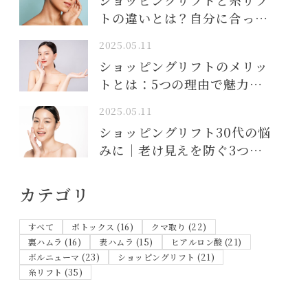
ショッピングリフトと糸リフ
トの違いとは？自分に合った
リフトアップ施術の選び方を
2025.05.11
徹底解説
ショッピングリフトのメリッ
トとは：5つの理由で魅力的
な若返り法
2025.05.11
ショッピングリフト30代の悩
みに｜老け見えを防ぐ3つの
対策
カテゴリ
すべて
ボトックス (16)
クマ取り (22)
裏ハムラ (16)
表ハムラ (15)
ヒアルロン酸 (21)
ボルニューマ (23)
ショッピングリフト (21)
糸リフト (35)