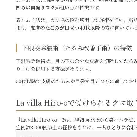
凹みの再発リスクが低い
点が特徴です。
表ハムラ法は、まつ毛の際を切開して施術を行い、脂
ます。
皮膚のたるみが目立つ40代以降
の方に向いてい
下眼瞼除皺術（たるみ改善手術）の特徴
下眼瞼除皺術は、目の下の余分な皮膚を切除して
たる
り上げを併用する方法があります。
50代以降で皮膚のたるみや目袋が目立つ方に適してお
La villa Hiro-oで受けられるク
『La villa Hiro-o』では、経結膜脱脂から裏
症例数3,000例以上の経験をもとに、
一人ひとりに合わ