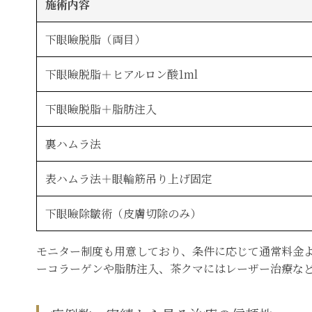
施術内容
下眼瞼脱脂（両目）
下眼瞼脱脂＋ヒアルロン酸1ml
下眼瞼脱脂＋脂肪注入
裏ハムラ法
表ハムラ法＋眼輪筋吊り上げ固定
下眼瞼除皺術（皮膚切除のみ）
モニター制度も用意しており、条件に応じて通常料金
ーコラーゲンや脂肪注入、茶クマにはレーザー治療な