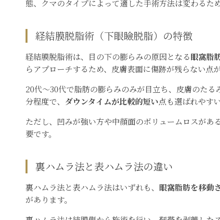
態、クマのタイプによって適した手術方法は変わるた
経結膜脱脂術（下眼瞼脱脂）の特徴
経結膜脱脂術は、目の下の膨らみの原因となる
眼窩脂
らアプローチするため、皮膚表面に傷跡が残らない点
20代〜30代で脂肪の膨らみのみが目立ち、皮膚のたる
分程度で、
ダウンタイムが比較的短い
点も選ばれやす
ただし、凹みが強い方や中顔面のボリュームロスがあ
要です。
裏ハムラ法と表ハムラ法の違い
裏ハムラ法と表ハムラ法はいずれも、
眼窩脂肪を移動
があります。
裏ハムラ法は結膜側から施術を行い、靭帯を剥離した