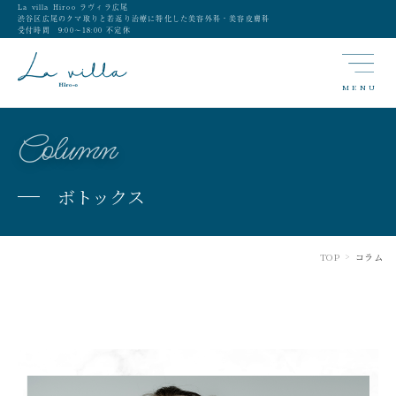
La villa Hiroo ラヴィラ広尾
渋谷区広尾のクマ取りと若返り治療に特化した美容外科・美容皮膚科
受付時間 9:00〜18:00 不定休
MENU
Column
ボトックス
TOP
コラム
>