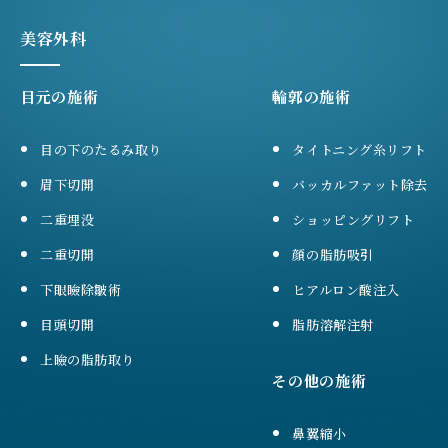
美容外科
目元の施術
輪郭の施術
目の下のたるみ取り
タイトニング糸リフト
眉下切開
バッカルファット除去
二重埋没
ショッピングリフト
二重切開
顔の脂肪吸引
下眼瞼除皺術
ヒアルロン酸注入
目頭切開
脂肪溶解注射
上瞼の脂肪取り
その他の施術
鼻翼縮小