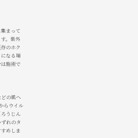
に集まって
ます。紫外
既存のホク
トになる場
合は施術で
などの肌へ
からウイル
（ろうじん
いずれのタ
すすめしま