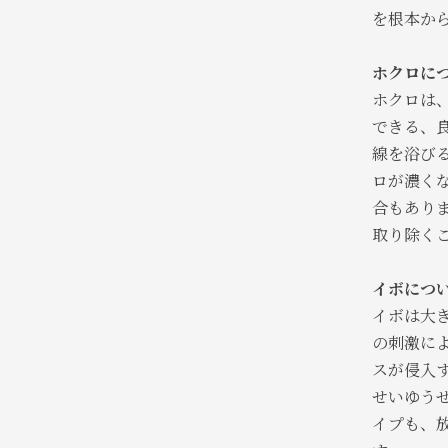
を根本か
ホクロに
ホクロは
できる、
線を浴び
ロが濃く
合もあり
取り除く
イボにつ
イボは大
の刺激に
スが侵入
せいゆう
イプも、