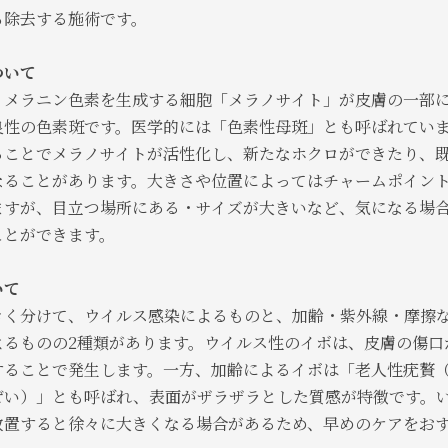
ら除去する施術です。
ついて
、メラニン色素を生成する細胞「メラノサイト」が皮膚の一部
良性の色素斑です。医学的には「色素性母斑」とも呼ばれてい
ることでメラノサイトが活性化し、新たなホクロができたり、
なることがあります。大きさや位置によってはチャームポイン
ますが、目立つ場所にある・サイズが大きいなど、気になる場
ことができます。
いて
きく分けて、ウイルス感染によるものと、加齢・紫外線・摩擦
よるものの2種類があります。ウイルス性のイボは、皮膚の傷口
することで発生します。一方、加齢によるイボは「老人性疣贅
ぜい）」とも呼ばれ、表面がザラザラとした質感が特徴です。
放置すると徐々に大きくなる場合があるため、早めのケアをお