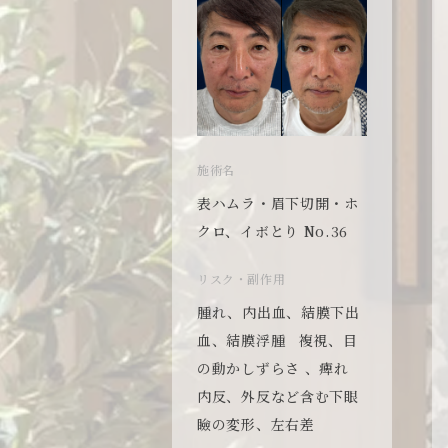
施術名
・眉下切開・ホ
表ハムラ・眉下切開・ホ
゙とり No.36
クロ、イボとり No.36
副作用
リスク・副作用
出血、結膜下出
腫れ、内出血、結膜下出
浮腫 複視、目
血、結膜浮腫 複視、目
ずらさ 、痺れ
の動かしずらさ 、痺れ
反など含む下眼
内反、外反など含む下眼
、左右差
瞼の変形、左右差