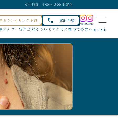
受付時間 9:00〜18:00 不定休
料カウンセリング予約
電話予約
Doctor
Clinic
待
ドクター紹介
当院について
アクセス
初めての方へ
MENU
Hiroo ラヴィラ広尾-美