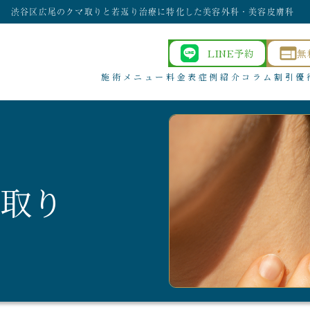
渋谷区広尾のクマ取りと若返り治療に特化した美容外科・美容皮膚科
LINE予約
無
施術メニュー
料金表
症例紹介
コラム
割引優
｜La villa 
取り