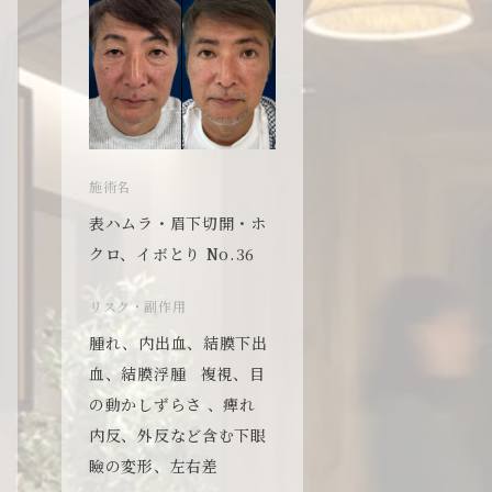
施術名
施術名
表ハムラ・眉下切開・ホ
表ハムラ・眉下
クロ、イボとり No.36
クロ、イボとり 
リスク・副作用
リスク・副作用
腫れ、内出血、結膜下出
腫れ、内出血、
血、結膜浮腫 複視、目
血、結膜浮腫 
の動かしずらさ 、痺れ
の動かしずらさ
内反、外反など含む下眼
内反、外反など
瞼の変形、左右差
瞼の変形、左右