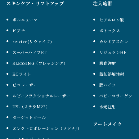
スキンケア・リフトアップ
注入施術
ボルニューマ
ヒアルロン酸
ピアモ
ボトックス
re:vive(リヴァイブ)
カシミアスキン
スーパーハイフRT
リジュランHB
BLESSING（ブレッシング）
肌育注射
KOライト
脂肪溶解注射
ピコレーザー
膣ハイフ
ルビーフラクショナルレーザー
ベビーコラーゲン
IPL（ステラM22）
水光注射
ターゲットクール
アートメイク
エレクトロポレーション（メソナJ）