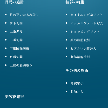
目元の施術
輪郭の施術
目の下のたるみ取り
タイトニング糸リフト
眉下切開
バッカルファット除去
二重埋没
ショッピングリフト
二重切開
顔の脂肪吸引
下眼瞼除皺術
ヒアルロン酸注入
目頭切開
脂肪溶解注射
上瞼の脂肪取り
その他の施術
鼻翼縮小
脂肪注入
美容皮膚科