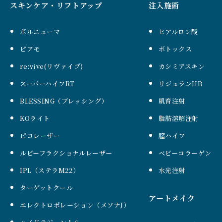
スキンケア・リフトアップ
注入施術
ボルニューマ
ヒアルロン酸
ピアモ
ボトックス
re:vive(リヴァイブ)
カシミアスキン
スーパーハイフRT
リジュランHB
BLESSING（ブレッシング）
肌育注射
KOライト
脂肪溶解注射
ピコレーザー
膣ハイフ
ルビーフラクショナルレーザー
ベビーコラーゲン
IPL（ステラM22）
水光注射
ターゲットクール
アートメイク
エレクトロポレーション（メソナJ）