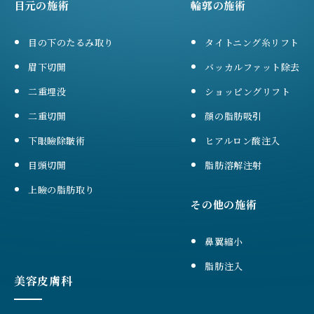
目元の施術
輪郭の施術
目の下のたるみ取り
タイトニング糸リフト
眉下切開
バッカルファット除去
二重埋没
ショッピングリフト
二重切開
顔の脂肪吸引
下眼瞼除皺術
ヒアルロン酸注入
目頭切開
脂肪溶解注射
上瞼の脂肪取り
その他の施術
鼻翼縮小
脂肪注入
美容皮膚科