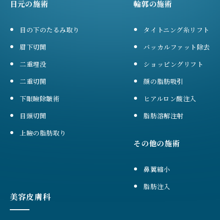
目元の施術
輪郭の施術
目の下のたるみ取り
タイトニング糸リフト
眉下切開
バッカルファット除去
二重埋没
ショッピングリフト
二重切開
顔の脂肪吸引
下眼瞼除皺術
ヒアルロン酸注入
目頭切開
脂肪溶解注射
上瞼の脂肪取り
その他の施術
鼻翼縮小
脂肪注入
美容皮膚科