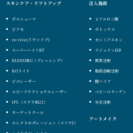
スキンケア・リフトアップ
注入施術
ボルニューマ
ヒアルロン酸
ピアモ
ボトックス
re:vive(リヴァイブ)
カシミアスキン
スーパーハイフRT
リジュランHB
BLESSING（ブレッシング）
肌育注射
KOライト
脂肪溶解注射
ピコレーザー
膣ハイフ
ルビーフラクショナルレーザー
ベビーコラーゲン
IPL（ステラM22）
水光注射
ターゲットクール
アートメイク
エレクトロポレーション（メソナJ）