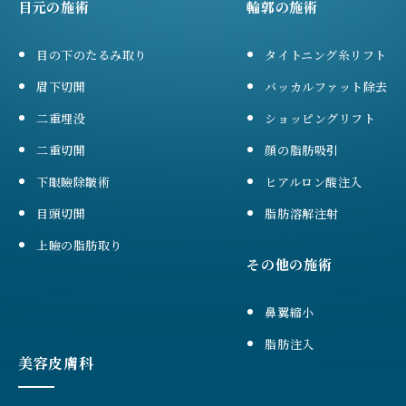
目元の施術
輪郭の施術
目の下のたるみ取り
タイトニング糸リフト
眉下切開
バッカルファット除去
二重埋没
ショッピングリフト
二重切開
顔の脂肪吸引
下眼瞼除皺術
ヒアルロン酸注入
目頭切開
脂肪溶解注射
上瞼の脂肪取り
その他の施術
鼻翼縮小
脂肪注入
美容皮膚科