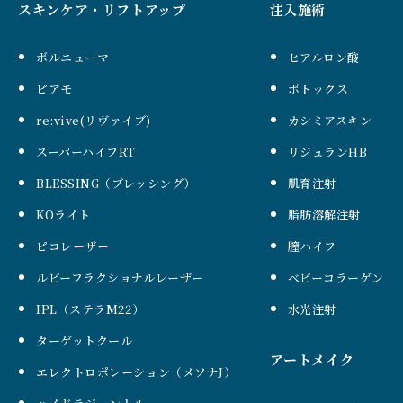
スキンケア・リフトアップ
注入施術
ボルニューマ
ヒアルロン酸
ピアモ
ボトックス
re:vive(リヴァイブ)
カシミアスキン
スーパーハイフRT
リジュランHB
BLESSING（ブレッシング）
肌育注射
KOライト
脂肪溶解注射
ピコレーザー
膣ハイフ
ルビーフラクショナルレーザー
ベビーコラーゲン
IPL（ステラM22）
水光注射
ターゲットクール
アートメイク
エレクトロポレーション（メソナJ）