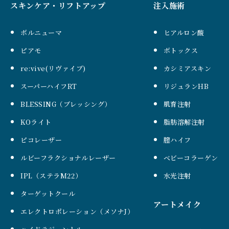
スキンケア・リフトアップ
注入施術
ボルニューマ
ヒアルロン酸
ピアモ
ボトックス
re:vive(リヴァイブ)
カシミアスキン
スーパーハイフRT
リジュランHB
BLESSING（ブレッシング）
肌育注射
KOライト
脂肪溶解注射
ピコレーザー
膣ハイフ
ルビーフラクショナルレーザー
ベビーコラーゲン
IPL（ステラM22）
水光注射
ターゲットクール
アートメイク
エレクトロポレーション（メソナJ）