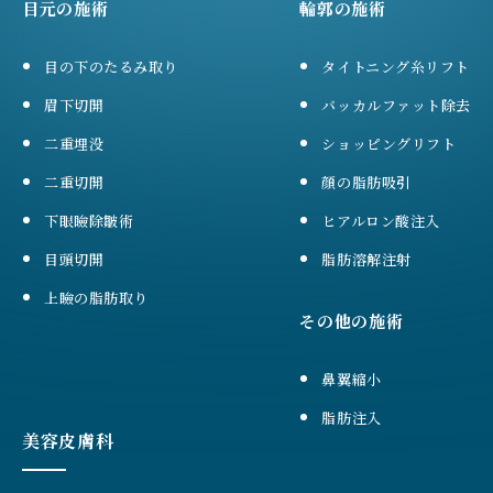
目元の施術
輪郭の施術
目の下のたるみ取り
タイトニング糸リフト
眉下切開
バッカルファット除去
二重埋没
ショッピングリフト
二重切開
顔の脂肪吸引
下眼瞼除皺術
ヒアルロン酸注入
目頭切開
脂肪溶解注射
上瞼の脂肪取り
その他の施術
鼻翼縮小
脂肪注入
美容皮膚科