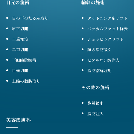
目元の施術
輪郭の施術
目の下のたるみ取り
タイトニング糸リフト
眉下切開
バッカルファット除去
二重埋没
ショッピングリフト
二重切開
顔の脂肪吸引
下眼瞼除皺術
ヒアルロン酸注入
目頭切開
脂肪溶解注射
上瞼の脂肪取り
その他の施術
鼻翼縮小
脂肪注入
美容皮膚科