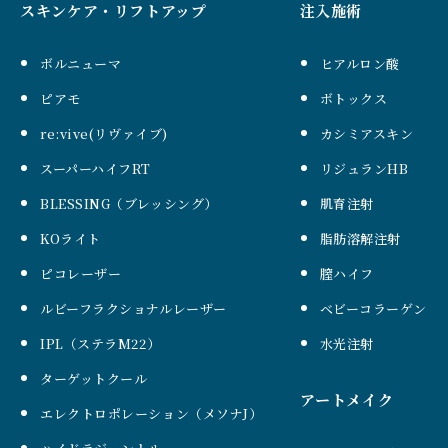
スキンケア・リフトアップ
注入施術
ボルニューマ
ヒアルロン酸
ピアモ
ボトックス
re:vive(リヴァイブ)
カシミアスキン
スーパーハイフRT
リジュランHB
BLESSING（ブレッシング）
肌育注射
KOライト
脂肪溶解注射
ピコレーザー
膣ハイフ
ルビーフラクショナルレーザー
ベビーコラーゲン
IPL（ステラM22）
水光注射
ターゲットクール
アートメイク
エレクトロポレーション（メソナJ）