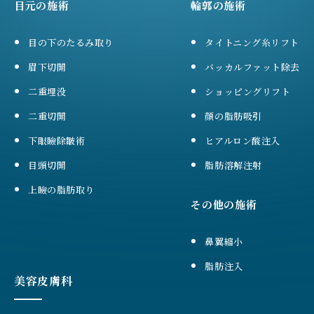
目元の施術
輪郭の施術
目の下のたるみ取り
タイトニング糸リフト
眉下切開
バッカルファット除去
二重埋没
ショッピングリフト
二重切開
顔の脂肪吸引
下眼瞼除皺術
ヒアルロン酸注入
目頭切開
脂肪溶解注射
上瞼の脂肪取り
その他の施術
鼻翼縮小
脂肪注入
美容皮膚科