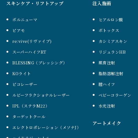
スキンケア・リフトアップ
注入施術
ボルニューマ
ヒアルロン酸
ピアモ
ボトックス
re:vive(リヴァイブ)
カシミアスキン
スーパーハイフRT
リジュランHB
BLESSING（ブレッシング）
肌育注射
KOライト
脂肪溶解注射
ピコレーザー
膣ハイフ
ルビーフラクショナルレーザー
ベビーコラーゲン
IPL（ステラM22）
水光注射
ターゲットクール
アートメイク
エレクトロポレーション（メソナJ）