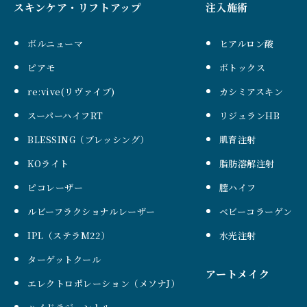
スキンケア・リフトアップ
注入施術
ボルニューマ
ヒアルロン酸
ピアモ
ボトックス
re:vive(リヴァイブ)
カシミアスキン
スーパーハイフRT
リジュランHB
BLESSING（ブレッシング）
肌育注射
KOライト
脂肪溶解注射
ピコレーザー
膣ハイフ
ルビーフラクショナルレーザー
ベビーコラーゲン
IPL（ステラM22）
水光注射
ターゲットクール
アートメイク
エレクトロポレーション（メソナJ）