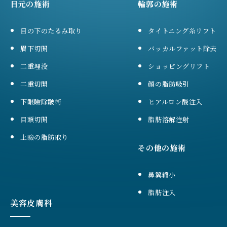
目元の施術
輪郭の施術
目の下のたるみ取り
タイトニング糸リフト
眉下切開
バッカルファット除去
二重埋没
ショッピングリフト
二重切開
顔の脂肪吸引
下眼瞼除皺術
ヒアルロン酸注入
目頭切開
脂肪溶解注射
上瞼の脂肪取り
その他の施術
鼻翼縮小
脂肪注入
美容皮膚科