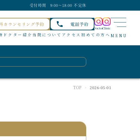
受付時間 9:00〜18:00 不定休
料カウンセリング予約
電話予約
Doctor
Clinic
待
ドクター紹介
当院について
アクセス
初めての方へ
MENU
TOP
2026-05-01
>