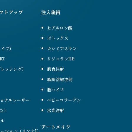
フトアップ
注入施術
ヒアルロン酸
ボトックス
ァイブ)
カシミアスキン
RT
リジュランHB
（ブレッシング）
肌育注射
脂肪溶解注射
膣ハイフ
ショナルレーザー
ベビーコラーゲン
22）
水光注射
ール
アートメイク
ーション（メソナJ）