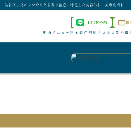
渋谷区広尾のクマ取りと若返り治療に特化した美容外科・美容皮膚科
LINE予約
無
施術メニュー
料金表
症例紹介
コラム
割引優