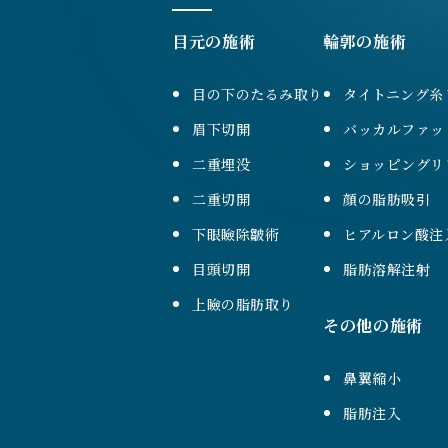
目元の施術
輪郭の施術
目の下のたるみ取り
タイトニング糸
眉下切開
バッカルファッ
二重埋没
ショッピングリ
二重切開
顔の脂肪吸引
下眼瞼除皺術
ヒアルロン酸注
目頭切開
脂肪溶解注射
上瞼の脂肪取り
その他の施術
鼻翼縮小
脂肪注入