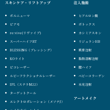
スキンケア・リフトアップ
注入施術
ボルニューマ
ヒアルロン酸
ピアモ
ボトックス
re:vive(リヴァイブ)
カシミアスキン
スーパーハイフRT
リジュランHB
BLESSING（ブレッシング）
肌育注射
KOライト
脂肪溶解注射
ピコレーザー
膣ハイフ
ルビーフラクショナルレーザー
ベビーコラーゲン
IPL（ステラM22）
水光注射
ターゲットクール
アートメイク
エレクトロポレーション（メソナJ）