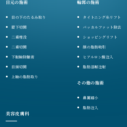
目元の施術
輪郭の施術
目の下のたるみ取り
タイトニング糸リフト
眉下切開
バッカルファット除去
二重埋没
ショッピングリフト
二重切開
顔の脂肪吸引
下眼瞼除皺術
ヒアルロン酸注入
目頭切開
脂肪溶解注射
上瞼の脂肪取り
その他の施術
鼻翼縮小
脂肪注入
美容皮膚科