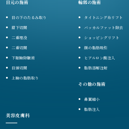
目元の施術
輪郭の施術
目の下のたるみ取り
タイトニング糸リフト
眉下切開
バッカルファット除去
二重埋没
ショッピングリフト
二重切開
顔の脂肪吸引
下眼瞼除皺術
ヒアルロン酸注入
目頭切開
脂肪溶解注射
上瞼の脂肪取り
その他の施術
鼻翼縮小
脂肪注入
美容皮膚科