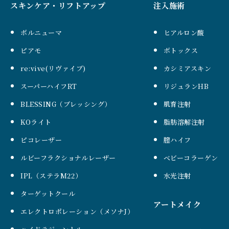
スキンケア・リフトアップ
注入施術
ボルニューマ
ヒアルロン酸
ピアモ
ボトックス
re:vive(リヴァイブ)
カシミアスキン
スーパーハイフRT
リジュランHB
BLESSING（ブレッシング）
肌育注射
KOライト
脂肪溶解注射
ピコレーザー
膣ハイフ
ルビーフラクショナルレーザー
ベビーコラーゲン
IPL（ステラM22）
水光注射
ターゲットクール
アートメイク
エレクトロポレーション（メソナJ）