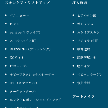
スキンケア・リフトアップ
注入施術
ボルニューマ
ヒアルロン酸
ピアモ
ボトックス
re:vive(リヴァイブ)
カシミアスキン
スーパーハイフRT
リジュランHB
BLESSING（ブレッシング）
肌育注射
KOライト
脂肪溶解注射
ピコレーザー
膣ハイフ
ルビーフラクショナルレーザー
ベビーコラーゲン
IPL（ステラM22）
水光注射
ターゲットクール
アートメイク
エレクトロポレーション（メソナJ）