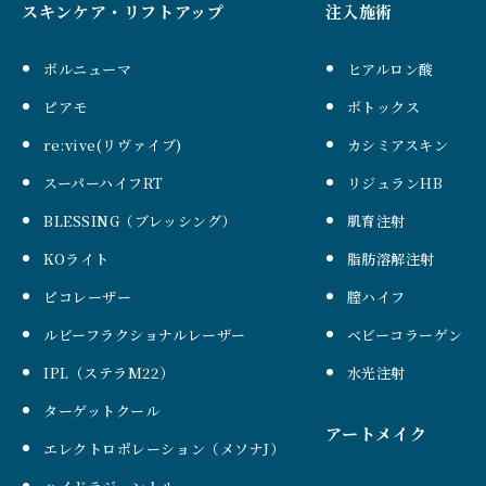
スキンケア・リフトアップ
注入施術
ボルニューマ
ヒアルロン酸
ピアモ
ボトックス
re:vive(リヴァイブ)
カシミアスキン
スーパーハイフRT
リジュランHB
BLESSING（ブレッシング）
肌育注射
KOライト
脂肪溶解注射
ピコレーザー
膣ハイフ
ルビーフラクショナルレーザー
ベビーコラーゲン
IPL（ステラM22）
水光注射
ターゲットクール
アートメイク
エレクトロポレーション（メソナJ）