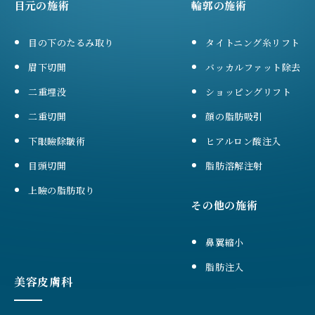
目元の施術
輪郭の施術
目の下のたるみ取り
タイトニング糸リフト
眉下切開
バッカルファット除去
二重埋没
ショッピングリフト
二重切開
顔の脂肪吸引
下眼瞼除皺術
ヒアルロン酸注入
目頭切開
脂肪溶解注射
上瞼の脂肪取り
その他の施術
鼻翼縮小
脂肪注入
美容皮膚科