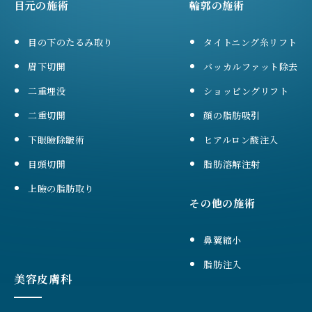
目元の施術
輪郭の施術
目の下のたるみ取り
タイトニング糸リフト
眉下切開
バッカルファット除去
二重埋没
ショッピングリフト
二重切開
顔の脂肪吸引
下眼瞼除皺術
ヒアルロン酸注入
目頭切開
脂肪溶解注射
上瞼の脂肪取り
その他の施術
鼻翼縮小
脂肪注入
美容皮膚科